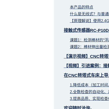
本产品的特点
什么是无线式？与普通
【原理解说】使用2.4
接触式传感器RC-P10
课题1：检测棒材的“浮
课题2：棒材伸出量检
【演示视频】CNC转
【视频】引进案例：接触
在CNC转塔式车床上导入
1.降低成本（加工时
2.全数检查的自动化
3.提高品质、实现检
欢迎随时洽询。