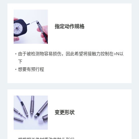
指定动作规格
・由于被检测物容易损伤，因此希望将接触力控制在○N以
下
・想要有预行程
变更形状