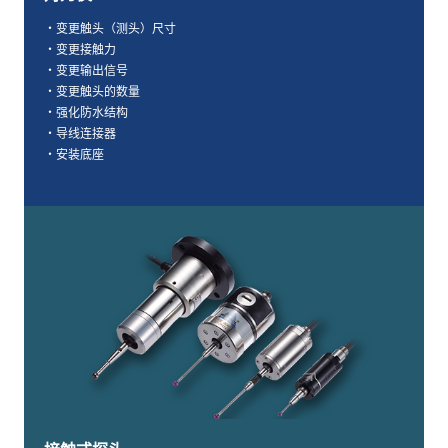
・变更触头（测头）尺寸
・变更接触力
・变更输出信号
・变更触头的数量
・强化防水结构
・导线连接器
・安装底座