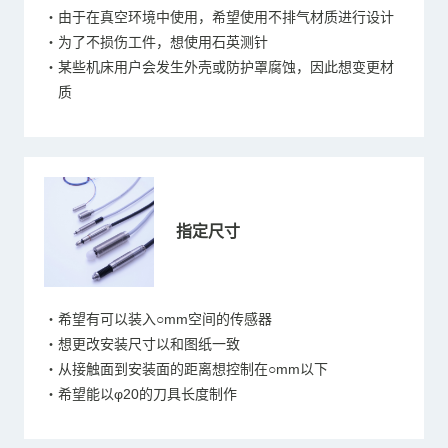
・由于在真空环境中使用，希望使用不排气材质进行设计
・为了不损伤工件，想使用石英测针
・某些机床用户会发生外壳或防护罩腐蚀，因此想变更材
质
指定尺寸
・希望有可以装入○mm空间的传感器
・想更改安装尺寸以和图纸一致
・从接触面到安装面的距离想控制在○mm以下
・希望能以φ20的刀具长度制作