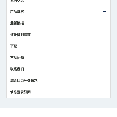
公司状况
公司概要
产品阵容
致词
美德龙的业务
接触式传感器产品
最新情报
主要获奖经历
对刀仪
媒体报道的实绩
接触式测头
新闻发布
致设备制造商
国家/地区/语言
气压式精密定位传感器
美德龙的技术
应用程序
下载
员工博客
展会报告
常见问题
中小企业BCP地震对策
传感器技术指南
联系我们
社长博客
综合目录免费请求
信息登录订阅