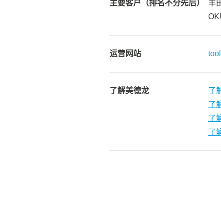
主要客户（排名不分先后）
丰
OK
运营网站
too
了解美德龙
了
了
了
了