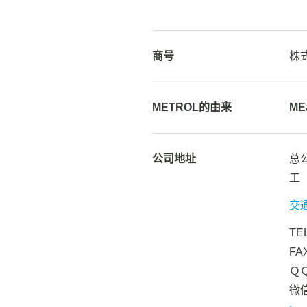
商号
株
METROL的由来
ME
公司地址
总公
工 
交
TE
FA
ＱＱ
微信