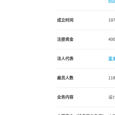
tou
成立时间
19
注册资金
40
法人代表
董
雇员人数
11
业务内容
设