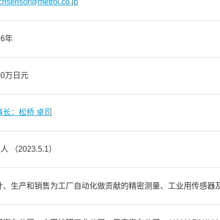
chsensor@metrol.co.jp
76年
00万日元
事长：松桥 卓司
8人 （2023.5.1）
计、生产和销售为工厂自动化做贡献的精密测量、工业用传感器