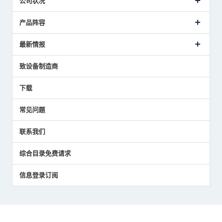
公司状况
公司概要
产品阵容
致词
美德龙的业务
接触式传感器产品
最新情报
主要获奖经历
对刀仪
媒体报道的实绩
接触式测头
新闻发布
致设备制造商
国家/地区/语言
气压式精密定位传感器
美德龙的技术
应用程序
下载
员工博客
展会报告
常见问题
中小企业BCP地震对策
传感器技术指南
联系我们
社长博客
综合目录免费请求
信息登录订阅