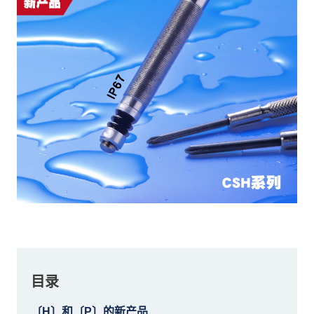
目录
〔H〕和〔P〕的新产品