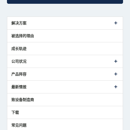
解决方案
传感器介绍案例
被选择的理由
解决方案建议
成长轨迹
公司状况
公司概要
产品阵容
致词
美德龙的业务
接触式传感器产品
最新情报
主要获奖经历
对刀仪
媒体报道的实绩
接触式测头
新闻发布
致设备制造商
国家/地区/语言
气压式精密定位传感器
美德龙的技术
应用程序
下载
员工博客
展会报告
常见问题
中小企业BCP地震对策