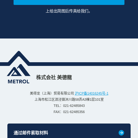
上绘出简图后传真给我们。
株式会社 美德龍
美得龙（上海）贸易有限公司
沪ICP备14016245号-1
上海市松江区泗泾镇沐川路58弄A3棟1层101室
TEL：021-62485843
FAX：021-62485356
通过邮件索取材料