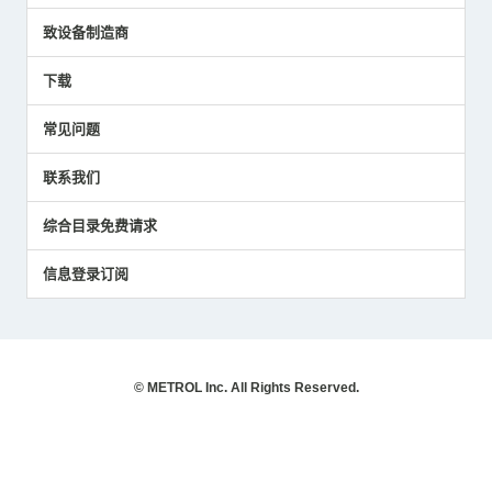
媒体报道的实绩
接触式测头
新闻发布
致设备制造商
国家/地区/语言
气压式精密定位传感器
美德龙的技术
应用程序
下载
员工博客
展会报告
常见问题
中小企业BCP地震对策
传感器技术指南
联系我们
社长博客
综合目录免费请求
信息登录订阅
© METROL Inc. All Rights Reserved.