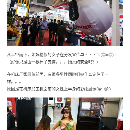
从半空而下，如妖精般的女子在分发宣传单・・・＼(◎o◎)／
（好像只是由一根棒子支撑，，，她真的安全吗？）
在机床厂家展位前面，有很多男性同胞们被什么定住了一
样。。。
原因是在机床加工机面前的女性上半身的彩绘展示(＠_＠;)