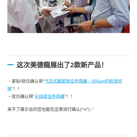
这次美德龍展出了2款新产品！
・紧贴/就位确认用“
气压式精密就位传感器－350μm的检测间
隙
”！！
・就位确认用“
无线就位传感器
”！！
来不了展示会的您也能在这里进行确认(^o^)／