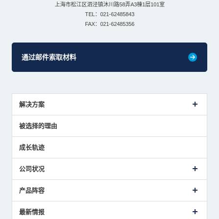
上海市松江区泗泾镇沐川路58弄A3棟1层101室
TEL：021-62485843
FAX：021-62485356
通过邮件索取材料
解决方案
传感器介绍案例
被选择的理由
解决方案建议
成长轨迹
公司状况
公司概要
产品阵容
致词
美德龙的业务
接触式传感器产品
最新情报
主要获奖经历
对刀仪