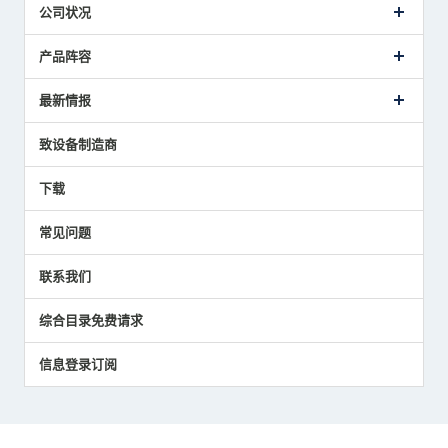
公司状况
公司概要
产品阵容
致词
美德龙的业务
接触式传感器产品
最新情报
主要获奖经历
对刀仪
媒体报道的实绩
接触式测头
新闻发布
致设备制造商
国家/地区/语言
气压式精密定位传感器
美德龙的技术
应用程序
下载
员工博客
展会报告
常见问题
中小企业BCP地震对策
传感器技术指南
联系我们
社长博客
综合目录免费请求
信息登录订阅