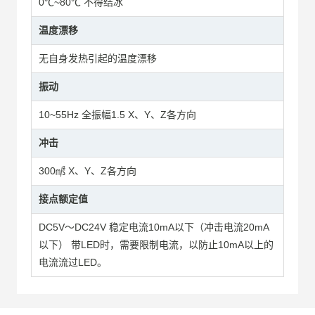
0℃~80℃ 不得结冰
温度漂移
无自身发热引起的温度漂移
振动
10~55Hz 全振幅1.5 X、Y、Z各方向
冲击
300㎨ X、Y、Z各方向
接点额定值
DC5V～DC24V 稳定电流10mA以下（冲击电流20mA
以下） 带LED时，需要限制电流，以防止10mA以上的
电流流过LED。