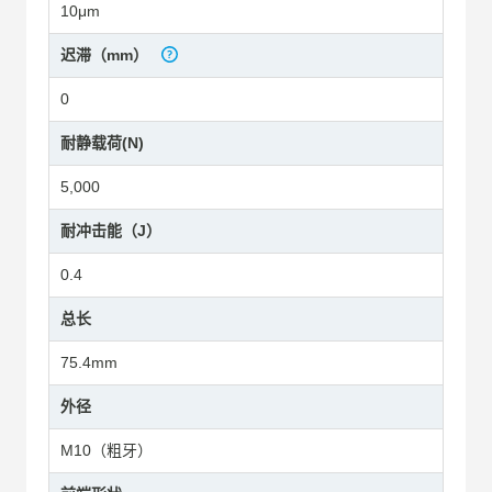
10μm
迟滞（mm）
0
耐静载荷(N)
5,000
耐冲击能（J）
0.4
总长
75.4mm
外径
M10（粗牙）