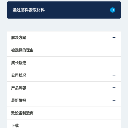
通过邮件索取材料
解决方案
传感器介绍案例
被选择的理由
解决方案建议
成长轨迹
公司状况
公司概要
产品阵容
致词
美德龙的业务
接触式传感器产品
最新情报
主要获奖经历
对刀仪
媒体报道的实绩
接触式测头
新闻发布
致设备制造商
国家/地区/语言
气压式精密定位传感器
美德龙的技术
应用程序
下载
员工博客