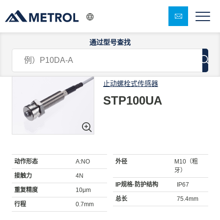
通过型号查找
1/5
止动螺栓式传感器
STP100UA
动作形态
A:NO
外径
M10（粗
牙）
接触力
4N
IP规格·防护结构
IP67
重复精度
10μm
总长
75.4mm
行程
0.7mm