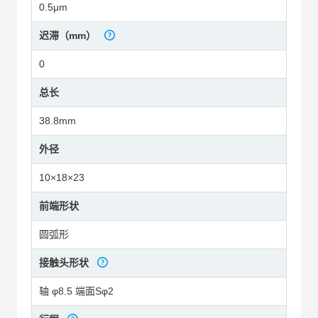
0.5μm
迟滞（mm）
0
总长
38.8mm
外径
10×18×23
前端形状
圆弧形
接触头形状
轴 φ8.5 端面Sφ2