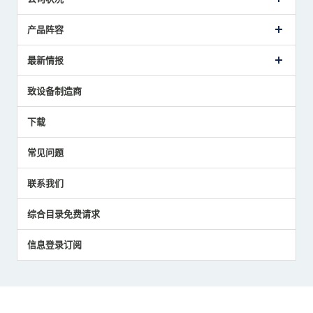
公司概要
产品阵容
致词
美德龙的业务
接触式传感器产品
最新情报
主要获奖经历
对刀仪
媒体报道的实绩
接触式测头
新闻发布
致设备制造商
国家/地区/语言
气压式精密定位传感器
美德龙的技术
应用程序
下载
员工博客
展会报告
常见问题
中小企业BCP地震对策
传感器技术指南
联系我们
社长博客
综合目录免费请求
信息登录订阅