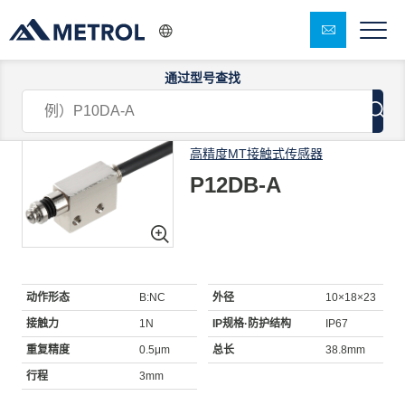
通过型号查找
1/4
高精度MT接触式传感器
P12DB-A
动作形态
B:NC
外径
10×18×23
接触力
1N
IP规格·防护结构
IP67
重复精度
0.5μm
总长
38.8mm
行程
3mm