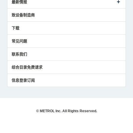
最新情报
主要获奖经历
对刀仪
媒体报道的实绩
接触式测头
新闻发布
致设备制造商
国家/地区/语言
气压式精密定位传感器
美德龙的技术
应用程序
下载
员工博客
展会报告
常见问题
中小企业BCP地震对策
传感器技术指南
联系我们
社长博客
综合目录免费请求
信息登录订阅
© METROL Inc. All Rights Reserved.