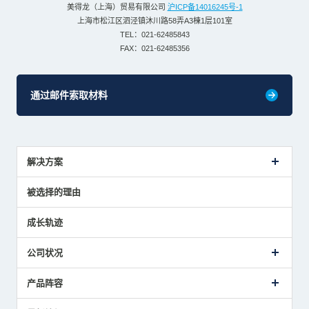
美得龙（上海）贸易有限公司
沪ICP备14016245号-1
上海市松江区泗泾镇沐川路58弄A3棟1层101室
TEL：021-62485843
FAX：021-62485356
通过邮件索取材料
解决方案
传感器介绍案例
被选择的理由
解决方案建议
成长轨迹
公司状况
公司概要
产品阵容
致词
美德龙的业务
接触式传感器产品