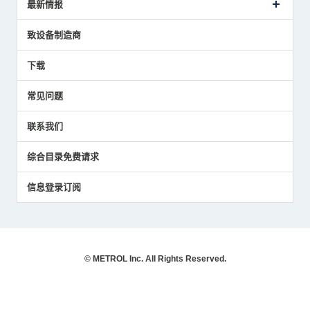
最新情报
主要获奖经历
对刀仪
媒体报道的实绩
接触式测头
新闻发布
致设备制造商
国家/地区/语言
气压式精密定位传感器
美德龙的技术
应用程序
下载
员工博客
展会报告
常见问题
中小企业BCP地震对策
传感器技术指南
联系我们
社长博客
综合目录免费请求
信息登录订阅
© METROL Inc. All Rights Reserved.