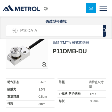
通过型号查找
1/7
高精度MT接触式传感器
P11DMB-DU
动作形态
B:NC
外径
请检查尺寸
图
接触力
1.5N
IP规格·防护结构
IP67
重复精度
0.5μm
总长
38mm
行程
3mm