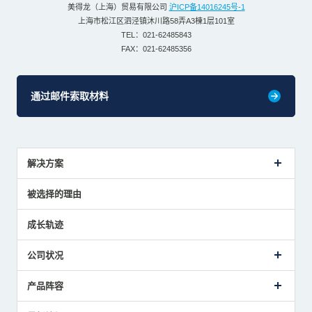
美得龙（上海）贸易有限公司
沪ICP备14016245号-1
上海市松江区泗泾镇沐川路58弄A3棟1层101室
TEL：021-62485843
FAX：021-62485356
通过邮件索取材料
解决方案
传感器介绍案例
被选择的理由
解决方案建议
成长轨迹
公司状况
公司概要
产品阵容
致词
美德龙的业务
接触式传感器产品