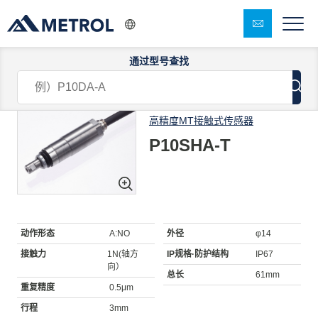
通过型号查找
1/11
高精度MT接触式传感器
P10SHA-T
动作形态
A:NO
外径
φ14
接触力
1N(轴方
IP规格·防护结构
IP67
向）
总长
61mm
重复精度
0.5μm
行程
3mm