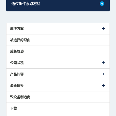
通过邮件索取材料
解决方案
传感器介绍案例
被选择的理由
解决方案建议
成长轨迹
公司状况
公司概要
产品阵容
致词
美德龙的业务
接触式传感器产品
最新情报
主要获奖经历
对刀仪
媒体报道的实绩
接触式测头
新闻发布
致设备制造商
国家/地区/语言
气压式精密定位传感器
美德龙的技术
应用程序
下载
员工博客
展会报告