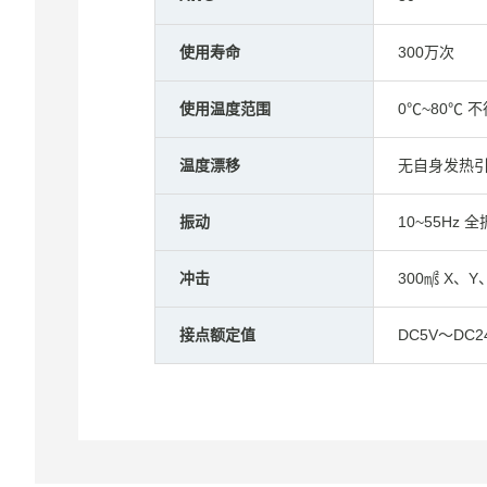
使用寿命
300万次
使用温度范围
0℃~80℃ 
温度漂移
无自身发热
振动
10~55Hz 
冲击
300㎨ X、
接点额定值
DC5V～DC