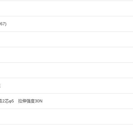
67)
缆
性2芯φ5 拉伸强度30N