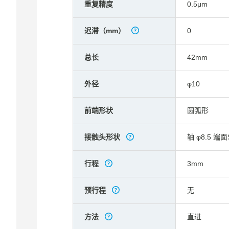
重复精度
0.5μm
迟滞（mm）
0
总长
42mm
外径
φ10
前端形状
圆弧形
接触头形状
轴 φ8.5 端面
行程
3mm
预行程
无
方法
直进