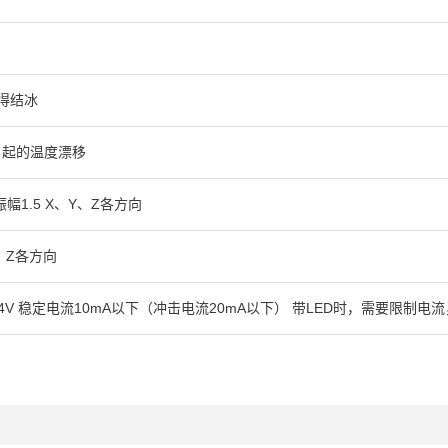
不得结冰
引起的温度漂移
全振幅1.5 X、Y、Z各方向
Y、Z各方向
24V 稳定电流10mA以下（冲击电流20mA以下） 带LED时，需要限制电