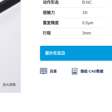
动作形态
B:NC
接触力
1N
重复精度
0.5μm
行程
3mm
报价在这边
目录
图纸·CAD
数据
放大图像