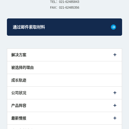
TEL：021-62485843
FAX：021-62485356
通过邮件索取材料
解决方案
传感器介绍案例
被选择的理由
解决方案建议
成长轨迹
公司状况
公司概要
产品阵容
致词
美德龙的业务
接触式传感器产品
最新情报
主要获奖经历
对刀仪
媒体报道的实绩
接触式测头
新闻发布