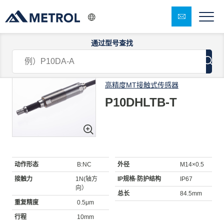
通过型号查找
1/11
高精度MT接触式传感器
P10DHLTB-T
动作形态
B:NC
外径
M14×0.5
接触力
1N(轴方
IP规格·防护结构
IP67
向）
总长
84.5mm
重复精度
0.5μm
行程
10mm