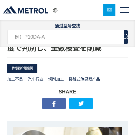
通过型号查找
タレット旋盤のワークのL寸を1μm精
度で判別し、全数検査を削減
传感器介绍案例
加工不良
汽车行业
切削加工
接触式传感器产品
SHARE