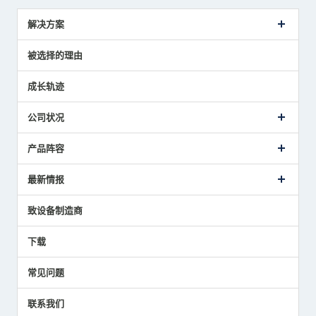
解决方案
传感器介绍案例
被选择的理由
解决方案建议
成长轨迹
公司状况
公司概要
产品阵容
致词
美德龙的业务
接触式传感器产品
最新情报
主要获奖经历
对刀仪
媒体报道的实绩
接触式测头
新闻发布
致设备制造商
国家/地区/语言
气压式精密定位传感器
美德龙的技术
应用程序
下载
员工博客
展会报告
常见问题
中小企业BCP地震对策
传感器技术指南
联系我们
社长博客