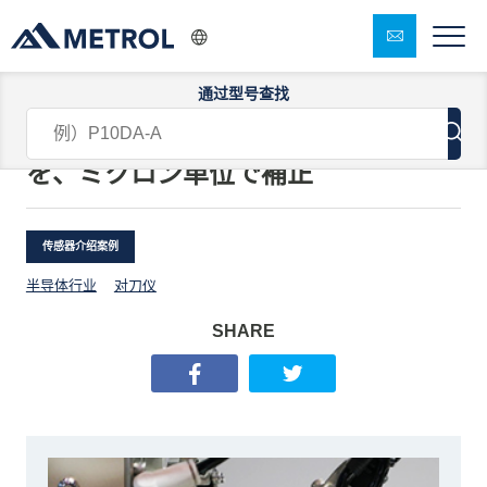
通过型号查找
【事例】卓上ロボットのZ軸の熱変位
を、ミクロン単位で補正
传感器介绍案例
半导体行业
对刀仪
SHARE