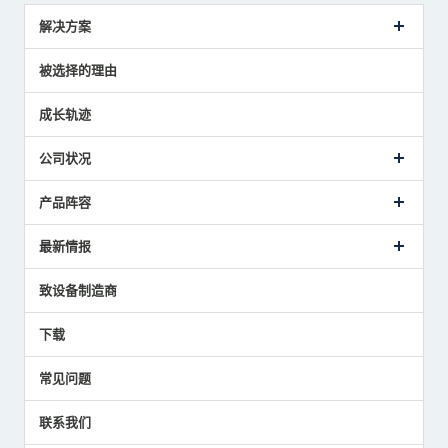
解决方案
传感器介绍案例
被选择的理由
解决方案建议
成长轨迹
公司状况
公司概要
产品阵容
致词
美德龙的业务
接触式传感器产品
最新情报
主要获奖经历
对刀仪
媒体报道的实绩
接触式测头
新闻发布
致设备制造商
国家/地区/语言
气压式精密定位传感器
美德龙的技术
应用程序
下载
员工博客
展会报告
常见问题
中小企业BCP地震对策
传感器技术指南
联系我们
社长博客