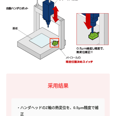
采用结果
ハンダヘッドのZ軸の熱変位を、0.5μm精度で補
正