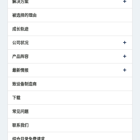
解决方案
传感器介绍案例
被选择的理由
解决方案建议
成长轨迹
公司状况
公司概要
产品阵容
致词
美德龙的业务
接触式传感器产品
最新情报
主要获奖经历
对刀仪
媒体报道的实绩
接触式测头
新闻发布
致设备制造商
国家/地区/语言
气压式精密定位传感器
美德龙的技术
应用程序
下载
员工博客
展会报告
常见问题
中小企业BCP地震对策
传感器技术指南
联系我们
社长博客
综合目录免费请求