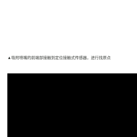
▲为吸附喷嘴前端找原点的定位接触式传感器P11系列（红色圆圈表示
LED）
▲定位接触式传感器的放大图
▲吸附喷嘴的前端部接触到定位接触式传感器，进行找原点