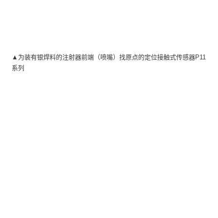
▲搭载有定位接触式传感器P11系列的“自动钎焊机”
▲为装有银焊料的注射器前端（喷嘴）找原点的定位接触式传感器P11
系列