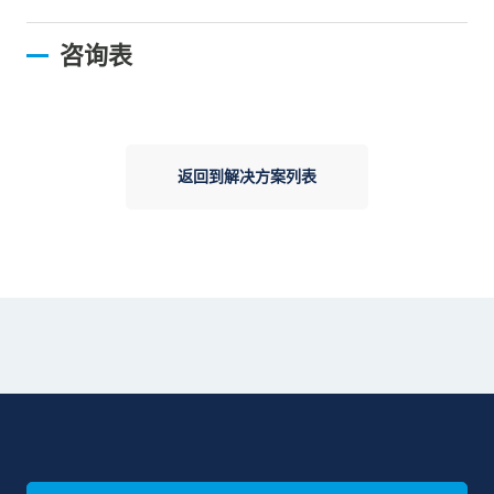
《《精密定位接触式传感器P11系列》
高精度小型对刀仪[P11系列]
咨询表
返回到解决方案列表