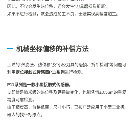
因此，不仅会发生热位移，还会发生“刀具磨损及折断”。
如果不进行检测，就会造成加工不良，无法实现高精度加工。
机械坐标偏移的补偿方法
上述的“热膨胀、热位移”及“小径刀具的磨损、折断检测”等问题可
利用
定位接触式传感器P11系列
进行检测。
P11系列是一款小型接触式传感器。
ミ即使是微米级的热位移及磨损量变化，也能凭借±0.5μm的重复
精度可靠检测。
由于精度高、价格低廉、尺寸小巧，已被广泛应用于小型工业机
器人的找坐标原点。