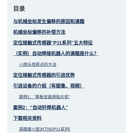
目录
与机械坐标发生偏移的原因和课题
机械坐标偏移的补偿方法
定位接触式传感器“P11系列”五大特征
（实例）自动焊接机器人的课题是什么？
ハ焊头找原点的方法
定位接触式传感器的引进优势
引进设备的介绍（有图像、视频）
案例1：“基板安装用贴片机”
案例2：“自动钎焊机器人”
下载相关资料
高精度小型对刀仪[P11系列]