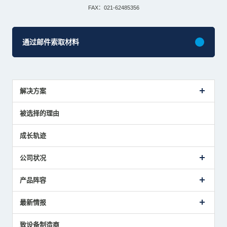
株式会社 美德龍
美得龙（上海）贸易有限公司
沪ICP备14016245号-1
上海市松江区泗泾镇沐川路58弄A3棟1层101室
TEL：021-62485843
FAX：021-62485356
通过邮件索取材料
解决方案