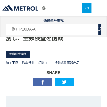
通过型号查找
タレット旋盤のバー材のL寸不良を判
別し、全数検査を削減
传感器介绍案例
加工不良
汽车行业
切削加工
接触式传感器产品
SHARE