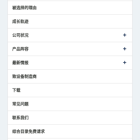
传感器介绍案例
被选择的理由
解决方案建议
成长轨迹
公司状况
公司概要
产品阵容
致词
美德龙的业务
接触式传感器产品
最新情报
主要获奖经历
对刀仪
媒体报道的实绩
接触式测头
新闻发布
致设备制造商
国家/地区/语言
气压式精密定位传感器
美德龙的技术
应用程序
下载
员工博客
展会报告
常见问题
中小企业BCP地震对策
传感器技术指南
联系我们
社长博客
综合目录免费请求