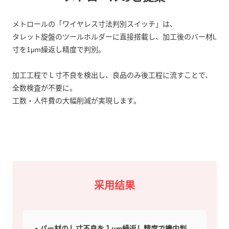
メトロールの「ワイヤレス寸法判別スイッチ」は、
タレット旋盤のツールホルダーに直接搭載し、加工後のバー材L
寸を1μm繰返し精度で判別。
加工工程でＬ寸不良を検出し、良品のみ後工程に流すことで、
全数検査が不要に。
工数・人件費の大幅削減が実現します。
采用结果
バー材のＬ寸不良を１μm繰返し精度で機内判