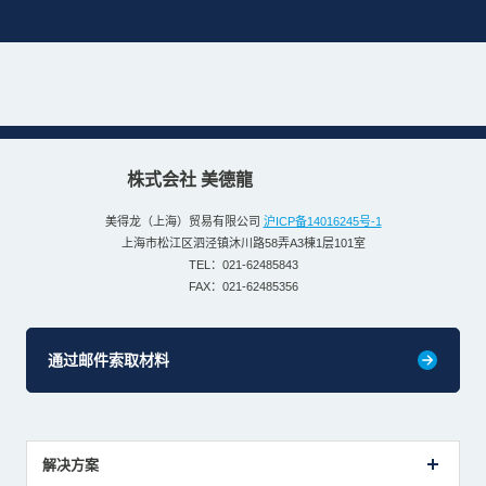
株式会社 美德龍
美得龙（上海）贸易有限公司
沪ICP备14016245号-1
上海市松江区泗泾镇沐川路58弄A3棟1层101室
TEL：021-62485843
FAX：021-62485356
通过邮件索取材料
解决方案