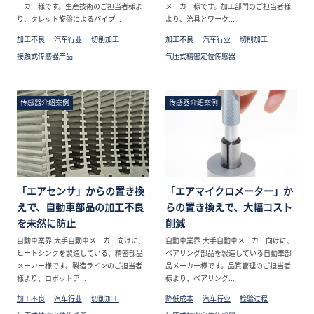
ーカー様です。生産技術のご担当者様よ
メーカー様です。加工部門のご担当者様
り、タレット旋盤によるパイプ...
より、治具とワーク...
加工不良
汽车行业
切削加工
加工不良
汽车行业
切削加工
接触式传感器产品
气压式精密定位传感器
传感器介绍案例
传感器介绍案例
「エアセンサ」からの置き換
「エアマイクロメーター」か
えで、自動車部品の加工不良
らの置き換えで、大幅コスト
を未然に防止
削減
自動車業界 大手自動車メーカー向けに、
自動車業界 大手自動車メーカー向けに、
ヒートシンクを製造している、精密部品
ベアリング部品を製造している自動車部
メーカー様です。製造ラインのご担当者
品メーカー様です。品質管理のご担当者
様より、ロボットア...
様より、ベアリング...
加工不良
汽车行业
切削加工
降低成本
汽车行业
检验过程