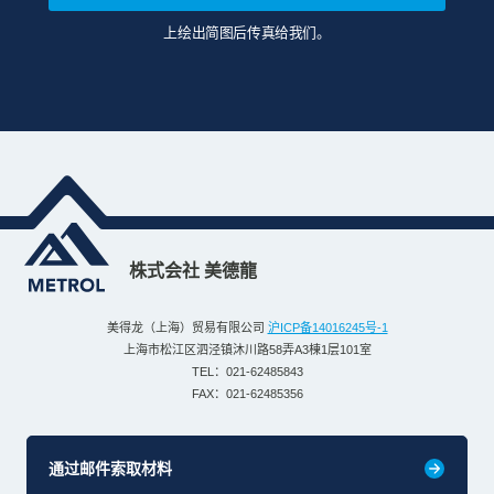
上绘出简图后传真给我们。
株式会社 美德龍
美得龙（上海）贸易有限公司
沪ICP备14016245号-1
上海市松江区泗泾镇沐川路58弄A3棟1层101室
TEL：021-62485843
FAX：021-62485356
通过邮件索取材料