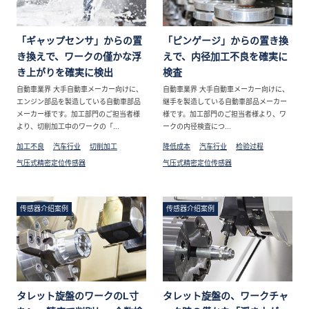
「ギャップセンサ」からの置
「ピンゲージ」からの置き換
き換えで、ワークの僅かな浮
えで、内径加工不良を確実に
き上がりを確実に検出
検査
自動車業界 大手自動車メーカー向けに、
自動車業界 大手自動車メーカー向けに、
エンジン部品を製造している自動車部品
継手を製造している自動車部品メーカー
メーカー様です。加工部門のご担当者様
様です。加工部門のご担当者様より、ワ
より、切削加工中のワークの「...
ークの内径検査につ...
加工不良
汽车行业
切削加工
降低成本
汽车行业
检验过程
气压式精密定位传感器
气压式精密定位传感器
传感器介绍案例
传感器介绍案例
タレット旋盤のワークのL寸
タレット旋盤の、ワークチャ