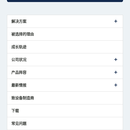
解决方案
传感器介绍案例
被选择的理由
解决方案建议
成长轨迹
公司状况
公司概要
产品阵容
致词
美德龙的业务
接触式传感器产品
最新情报
主要获奖经历
对刀仪
媒体报道的实绩
接触式测头
新闻发布
致设备制造商
国家/地区/语言
气压式精密定位传感器
美德龙的技术
应用程序
下载
员工博客
展会报告
常见问题
中小企业BCP地震对策