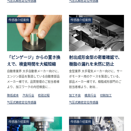
气压式精密定位传感器
气压式精密定位传感器
传感器介绍案例
传感器介绍案例
「ピンゲージ」からの置き換
射出成形金型の密着確認で、
えで、検査時間を大幅短縮
樹脂の漏れを未然に防止
自動車業界 大手自動車メーカー向けに、
金型業界 大手電気メーカー向けに、サー
エンジン部品を製造している自動車部品
ボモーター用のケースを製造している、
メーカー様です。品質管理のご担当者様
部品メーカー様です。樹脂成形部門のご
より、加工ワークの内径検査に...
担当者様より、射出...
降低成本
汽车行业
检验过程
加工不良
模具行业
切削加工
气压式精密定位传感器
气压式精密定位传感器
传感器介绍案例
传感器介绍案例