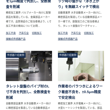
を1μm精度で判別し、全数検
ック時の僅かな「浮き上が
査を削減
り」を無線スイッチで検出
精密加工業界 バルブメーカー向けに配管
自動車業界 大手自動車メーカー向けに、
部品を製造している、金属部品メーカー
精密部品を製造している自動車部品メー
様です。品質保証のご担当者様より、L寸
カー様です。旋盤加工のご担当者様よ
加工不良の検出についてお問...
り、タレット旋盤のワークチャッ...
加工不良
汽车行业
切削加工
加工不良
汽车行业
切削加工
接触式传感器产品
接触式传感器产品
传感器介绍案例
传感器介绍案例
タレット旋盤のパイプ材のL
作業者のバラつきによるワー
寸不良を判別し、全数検査を
ク着座不良を、±0.5μm精度
削減
で安定検出
自動車部品業界 大手自動車メーカー向け
精密加工業界 大手電機メーカー向けに、
に精密部品を製造している自動車部品メ
大型ヒートシンクを製造している、部品