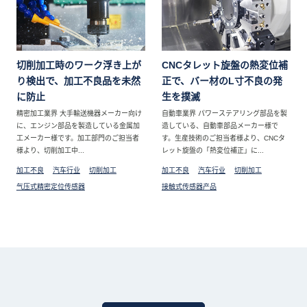
切削加工時のワーク浮き上が
CNCタレット旋盤の熱変位補
り検出で、加工不良品を未然
正で、バー材のL寸不良の発
に防止
生を撲滅
精密加工業界 大手輸送機器メーカー向け
自動車業界 パワーステアリング部品を製
に、エンジン部品を製造している金属加
造している、自動車部品メーカー様で
工メーカー様です。加工部門のご担当者
す。生産技術のご担当者様より、CNCタ
様より、切削加工中...
レット旋盤の「熱変位補正」に...
加工不良
汽车行业
切削加工
加工不良
汽车行业
切削加工
气压式精密定位传感器
接触式传感器产品