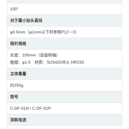
100°
对于最小钻头直径
φ0.5mm（φ1mm以下时参照P12－3）
指针规格
长度：100mm（自旋转轴）
粗细：φ1.5 材质：SUS420淬火 HRC50
主体重量
约250g
型号
C-DF-01N / C-DF-01P
消耗电流