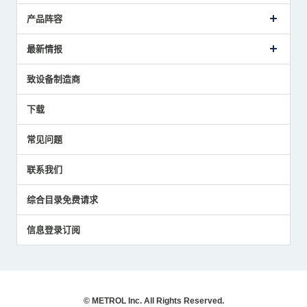
公司概要
产品阵容
致词
美德龙的业务
接触式传感器产品
最新情报
主要获奖经历
对刀仪
媒体报道的实绩
接触式测头
新闻发布
致设备制造商
国家/地区/语言
气压式精密定位传感器
美德龙的技术
应用程序
下载
员工博客
展会报告
常见问题
中小企业BCP地震对策
传感器技术指南
联系我们
社长博客
综合目录免费请求
信息登录订阅
© METROL Inc. All Rights Reserved.