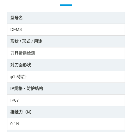
型号名
DFM3
形状 / 形式 / 用途
刀具折损检测
对刀面形状
φ1.5指针
IP规格・防护结构
IP67
接触力（N）
0.1N