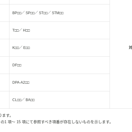
BP□□／ SP□□／ ST□□／ STM□□
T□□／ H□□
K□□／ E□□
DF□□
DPA-A2□□
CL□□／ BA□□
ります。
 の1 項～ 15 項にて参照すべき項番が存在しないものを示します。