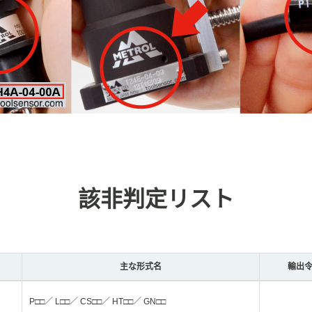
該非判定リスト
主な形式名
輸出令
P□□／ L□□／ CS□□／ HT□□／ GN□□