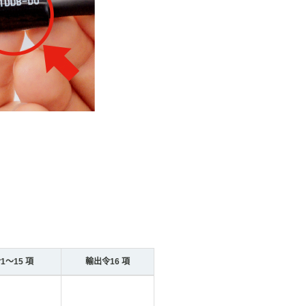
1～15 項
輸出令16 項