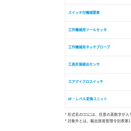
スイッチ付機械要素
工作機械用ツールセッタ
工作機械用タッチプローブ
工具折損検出センサ
エアマイクロスイッチ
I/F・レベル変換ユニット
* 形式名の□□には、任意の英数字が入
* 対象外とは、輸出貿易管理令別表第1