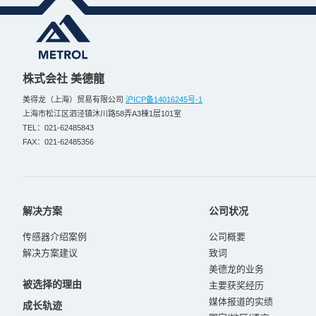
株式会社 美德龍
美得龙（上海）贸易有限公司
沪ICP备14016245号-1
上海市松江区泗泾镇沐川路58弄A3棟1层101室
TEL：021-62485843
FAX：021-62485356
解决方案
公司状况
传感器介绍案例
公司概要
解决方案建议
致词
美德龙的业务
被选择的理由
主要获奖经历
媒体报道的实绩
成长轨迹