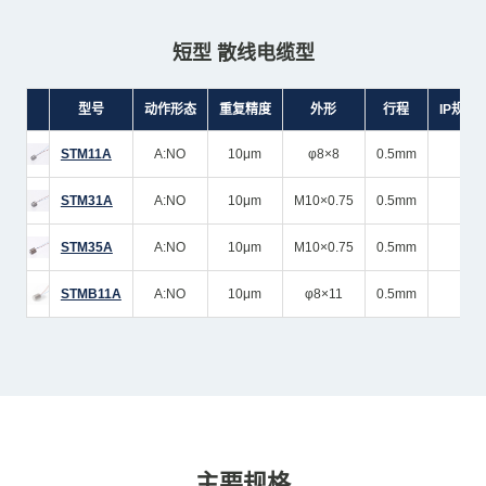
短型 散线电缆型
型号
动作形态
重复精度
外形
行程
IP规格
STM11A
A:NO
10μm
φ8×8
0.5mm
I
STM31A
A:NO
10μm
M10×0.75
0.5mm
I
STM35A
A:NO
10μm
M10×0.75
0.5mm
I
STMB11A
A:NO
10μm
φ8×11
0.5mm
I
主要规格