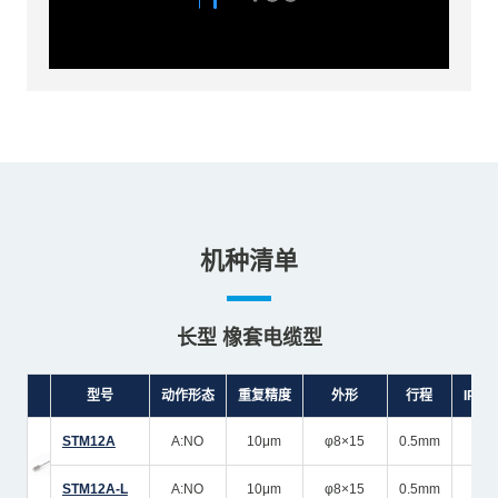
机种清单
长型 橡套电缆型
型号
动作形态
重复精度
外形
行程
IP规
STM12A
A:NO
10μm
φ8×15
0.5mm
STM12A-L
A:NO
10μm
φ8×15
0.5mm