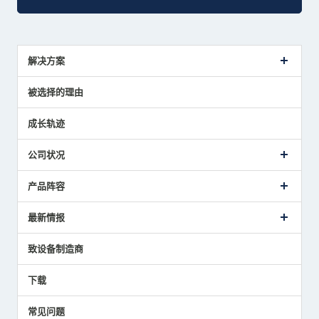
解决方案
传感器介绍案例
被选择的理由
解决方案建议
成长轨迹
公司状况
公司概要
产品阵容
致词
美德龙的业务
接触式传感器产品
最新情报
主要获奖经历
对刀仪
媒体报道的实绩
接触式测头
新闻发布
致设备制造商
国家/地区/语言
气压式精密定位传感器
美德龙的技术
应用程序
下载
员工博客
展会报告
常见问题
中小企业BCP地震对策