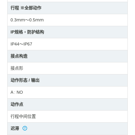
行程 ※全部动作
0.3ｍｍ～0.5ｍｍ
IP规格・防护结构
IP44～IP67
接点构造
接点形
动作形态 / 输出
A : NO
动作点
行程中间位置
迟滞