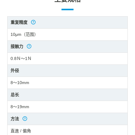
重复精度
10μm（范围）
接触力
0.8Ｎ～1Ｎ
外径
8～10mm
总长
8～19mm
方法
直進 / 偏角